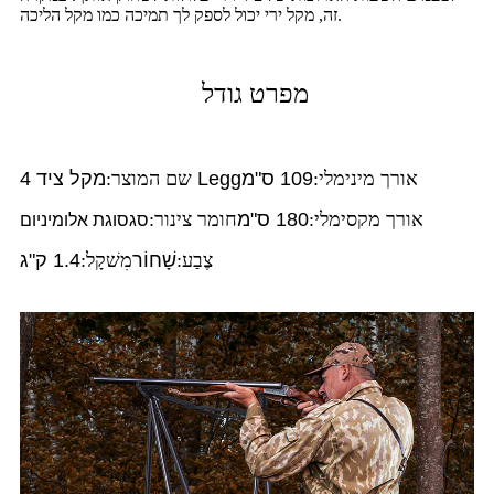
זה, מקל ירי יכול לספק לך תמיכה כמו מקל הליכה.
מפרט גודל
אורך מינימלי:
109 ס"מ
מקל ציד 4 Legg
שם המוצר:
אורך מקסימלי:
180 ס"מ
חומר צינור:
סגסוגת אלומיניום
צֶבַע:
שָׁחוֹר
מִשׁקָל:
1.4 ק"ג