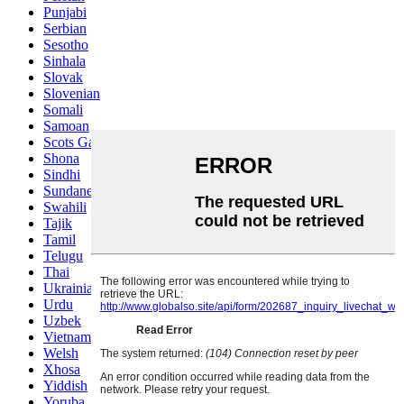
Punjabi
Serbian
Sesotho
Sinhala
Slovak
Slovenian
Somali
Samoan
Scots Gaelic
Shona
Sindhi
Sundanese
Swahili
Tajik
Tamil
Telugu
Thai
Ukrainian
Urdu
Uzbek
Vietnamese
Welsh
Xhosa
Yiddish
Yoruba