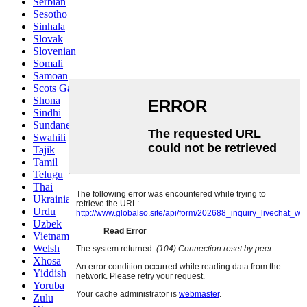
Serbian
Sesotho
Sinhala
Slovak
Slovenian
Somali
Samoan
Scots Gaelic
Shona
Sindhi
Sundanese
Swahili
Tajik
Tamil
Telugu
Thai
Ukrainian
Urdu
Uzbek
Vietnamese
Welsh
Xhosa
Yiddish
Yoruba
Zulu