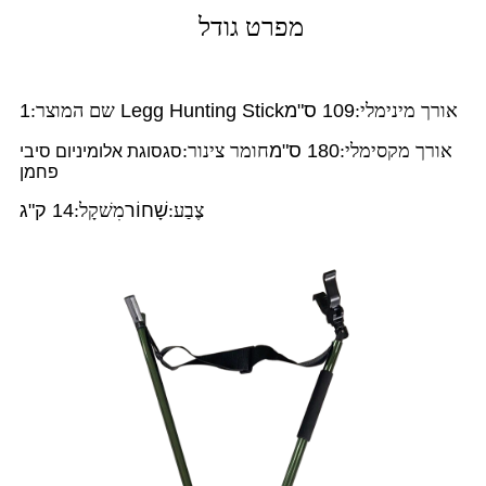
מפרט גודל
אורך מינימלי:
109 ס"מ
1 Legg Hunting Stick
שם המוצר:
אורך מקסימלי:
180 ס"מ
חומר צינור:
סגסוגת אלומיניום סיבי
פחמן
צֶבַע:
שָׁחוֹר
מִשׁקָל:
14 ק"ג