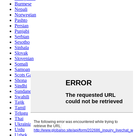
Burmese
Nepali
Norwegian
Pashto
Persian
Punjabi
Serbian
Sesotho
Sinhala
Slovak
Slovenian
Somali
Samoan
Scots Gaelic
Shona
Sindhi
Sundanese
Swahili
Tajik
Tamil
Telugu
Thai
Ukrainian
Urdu
Uzbek