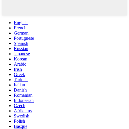
English
French
German
Portuguese
Spanish
Russian
Japanese
Korean
Arabic
Irish
Greek
Turkish
Italian
Danish
Romanian
Indonesian
Czech
Afrikaans
Swedish
Polish
Basque